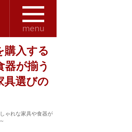
を購入する
食器が揃う
家具選びの
しゃれな家具や食器が
～