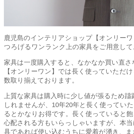
鹿児島
の
インテリアショップ
【オンリーワ
つろげるワンランク上の
家具
をご用意して
家具は一度購入すると、なかなか買い直さ
【オンリーワン】では長く使っていただけ
数取り揃えております。
上質な家具は購入時に少し値が張るため躊
しれませんが、10年20年と長く使ってい
るとかなりお得です。長く使っていると飽
心配される方もいらっしゃいますが、本当
具であれば使い込むうちに愛着が湧き、ま