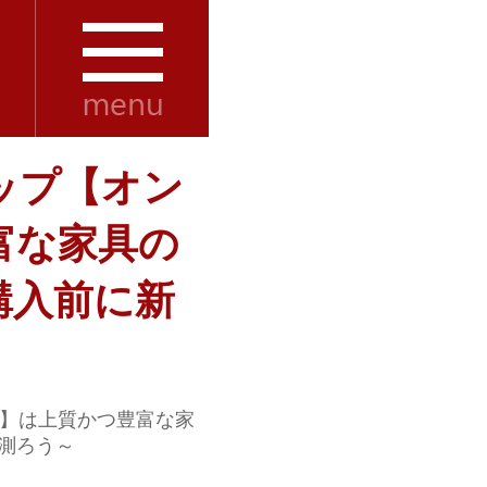
ップ【オン
富な家具の
購入前に新
】は上質かつ豊富な家
測ろう～