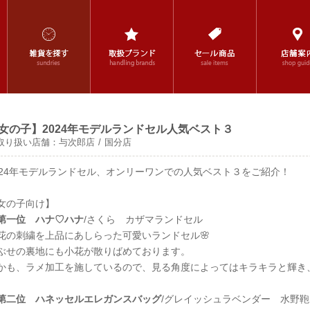
女の子】2024年モデルランドセル人気ベスト３
取り扱い店舗：
与次郎店
国分店
024年モデルランドセル、オンリーワンでの人気ベスト３をご紹介！
女の子向け】
第一位 ハナ♡ハナ
/さくら カザマランドセル
花の刺繍を上品にあしらった可愛いランドセル🌸
ぶせの裏地にも小花が散りばめております。
かも、ラメ加工を施しているので、見る角度によってはキラキラと輝き
第二位 ハネッセルエレガンスバッグ
/グレイッシュラベンダー 水野鞄