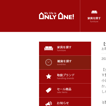
【
お
2
【
🏅
小
か
し
🥈