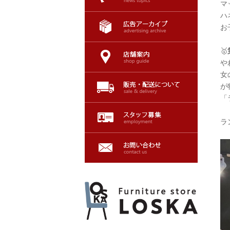
マ
ハ
お
🥇
や
女
が
「
ラ