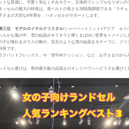
ットな質感に、可愛く旬なくすみカラー。立体的でシンプルなリボンの
ネッセルの最大の特長は、肩ベルトの長さを38段階調節できる「ラチ
子さまの大切な6年間を、ハネッセルがサポートします。
第三位 モデルロイヤルクリスタル
/シャーベットミント×アクア セイ
わらかな風の中、雪の結晶がキラキラと輝くまばゆい世界をイメージした
の子が憧れるガラスの靴や、宝石のような雪の結晶をモチーフに、クリ
特長です。
ラクパッドフレックス」や「背中Wクッション」など、お子さまのから
ンドセル選びは、県内最大級の品揃えのオンリーワンへどうぞお運びく