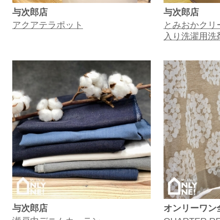
与次郎店
与次郎店
アクアテラポット
とみおかクリ
入り洗濯用洗
与次郎店
オンリーワン