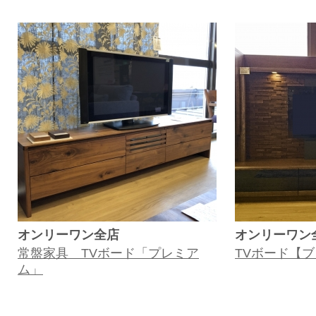
オンリーワン全店
オンリーワン
常盤家具 TVボード「プレミア
TVボード【
ム」