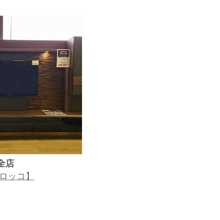
全店
ブロッコ】