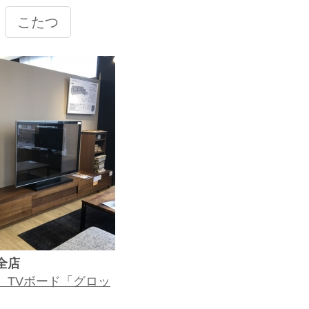
こたつ
全店
 TVボード「グロッ