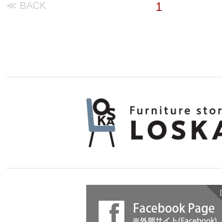
≪ BACK
1