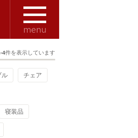
-4
件を表示しています
ブル
チェア
寝装品