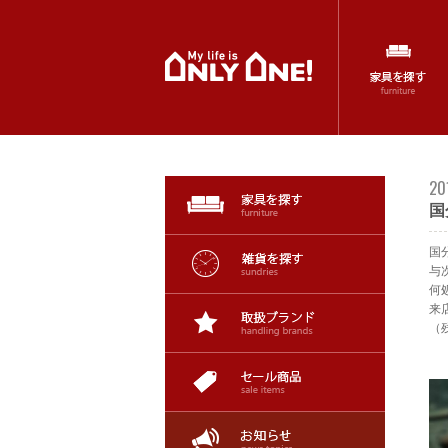
20
国
国
与
何
来
（