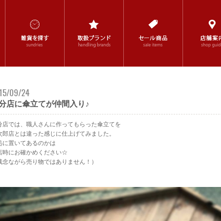
15/09/24
分店に傘立てが仲間入り♪
分店では、職人さんに作ってもらった傘立てを
次郎店とは違った感じに仕上げてみました。
処に置いてあるのかは
店時にお確かめください☆
残念ながら売り物ではありません！）