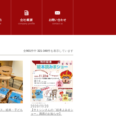
全
901
件中
321-340
件を表示しています
2020/11/20
ス」絵本・子ども
【サトシンさんの「絵本よみまシ
ョー」満席のお知らせ】