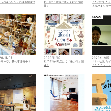
ャッベ&ペルシャ絨毯展開催決
11/11は「雑貨が超安くなる水曜
「かけだしたイ
！
日」
本読みまショー
NLYONE YOJIROU
20/11/07
2020/11/07
2020/11/05
ンリーワン蚤の市開催中！
11/7.8与次郎店にて「蚤の市」開
【かけだしたイス
催！
「かごニュー」