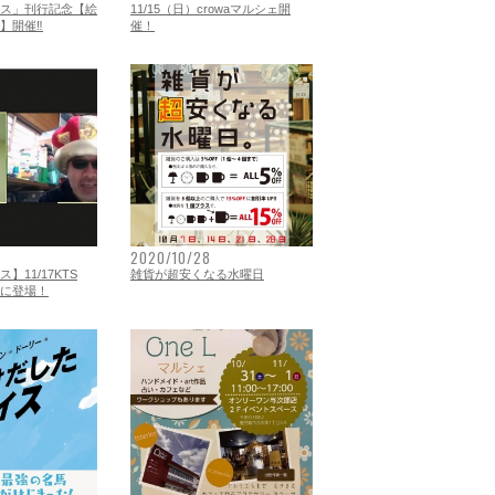
ス」刊行記念【絵
11/15（日）crowaマルシェ開
】開催‼
催！
2020/10/28
】11/17KTS
雑貨が超安くなる水曜日
に登場！