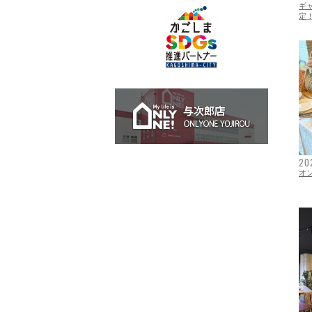
ギ
定
与次郎店 O
20
オ