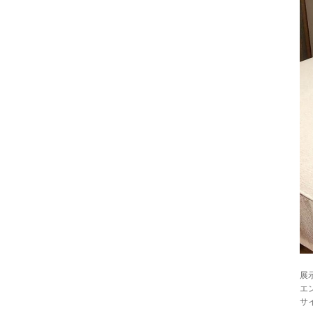
展
エ
サイ