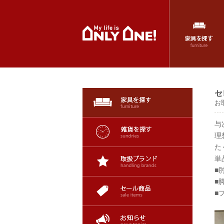
セ
お
与
理
た
単
■
■
■