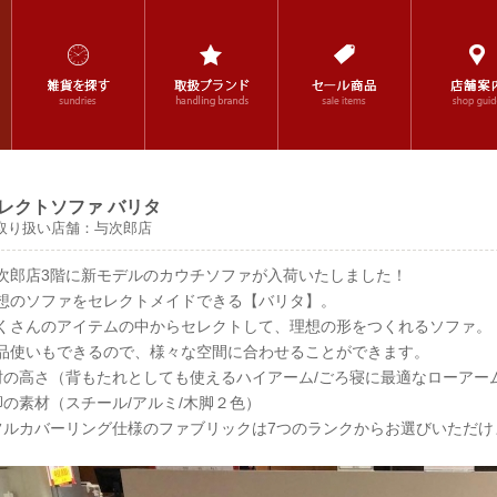
レクトソファ バリタ
取り扱い店舗：
与次郎店
次郎店3階に新モデルのカウチソファが入荷いたしました！
想のソファをセレクトメイドできる【バリタ】。
くさんのアイテムの中からセレクトして、理想の形をつくれるソファ。
品使いもできるので、様々な空間に合わせることができます。
肘の高さ（背もたれとしても使えるハイアーム/ごろ寝に最適なローアー
脚の素材（スチール/アルミ/木脚２色）
フルカバーリング仕様のファブリックは7つのランクからお選びいただけ