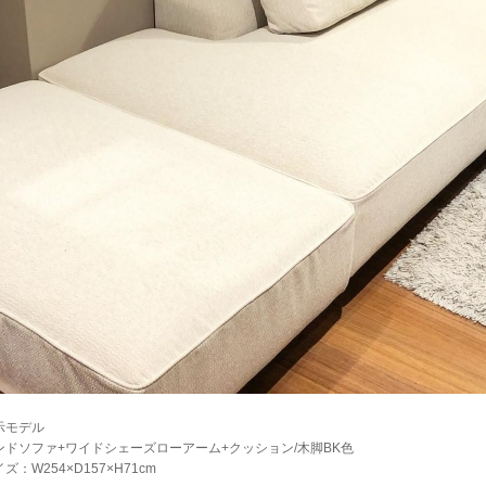
示モデル
ンドソファ+ワイドシェーズローアーム+クッション/木脚BK色
ズ：W254×D157×H71cm