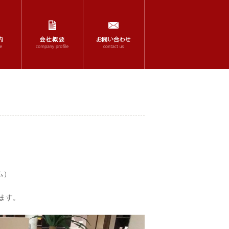
ム）
ます。