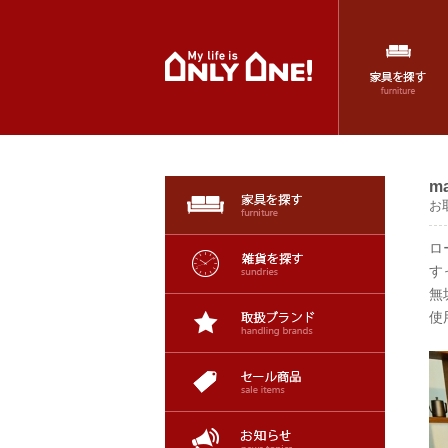
m
お
ロ
す
無
使