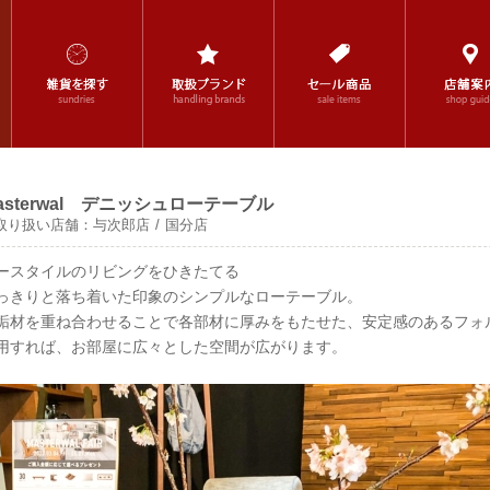
asterwal デニッシュローテーブル
取り扱い店舗：
与次郎店
国分店
ースタイルのリビングをひきたてる
っきりと落ち着いた印象のシンプルなローテーブル。
垢材を重ね合わせることで各部材に厚みをもたせた、安定感のあるフォ
用すれば、お部屋に広々とした空間が広がります。