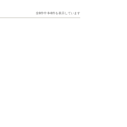
全
0
件中
0-0
件を表示しています