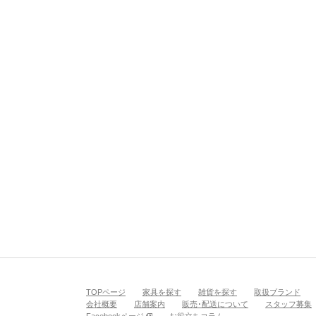
NLYONE YOJIROU
TOPページ
家具を探す
雑貨を探す
取扱ブランド
会社概要
店舗案内
販売･配送について
スタッフ募集